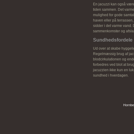
En jacuzzi kan også være
tiden sammen. Det varme 
mulighed for gode samtal
haven eller på terrassen
sidder i det varme vand. D
sammenkomster og afsla
Sundhedsfordele 
Ud over at skabe hyggeli
Regelmæssig brug af jacu
blodcirkulationen og en
forbedres ved blot at bru
jacuzzien ikke kun en lu
sundhed i hverdagen.
Hornbe