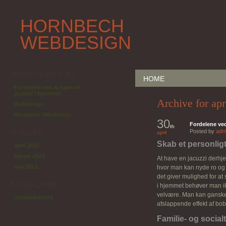
HORNBECH
WEBDESIGN
SENESTE INDLÆG
HOME
Fordelene ved at have en
jacuzzi i hjemmet
Archive for apr
Webdesign
Hornbech Webdesign
30
Fordelene ved
th
ARKIVER
Posted by
adm
april
Skab et personli
april 2025
januar 2023
At have en jacuzzi derhj
maj 2013
hvor man kan nyde ro og a
det giver mulighed for at
KATEGORIER
i hjemmet behøver man ikk
velvære. Man kan ganske 
Uncategorized
afslappende effekt af bo
Familie- og socia