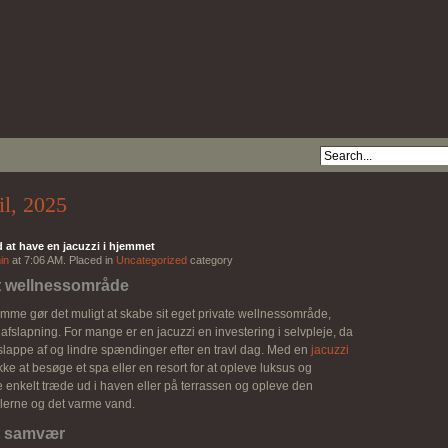
il, 2025
 at have en jacuzzi i hjemmet
in
at 7:06 AM. Placed in
Uncategorized
category
gt wellnessområde
emme gør det muligt at skabe sit eget private wellnessområde,
fslapning. For mange er en jacuzzi en investering i selvpleje, da
 slappe af og lindre spændinger efter en travl dag. Med en
jacuzzi
e at besøge et spa eller en resort for at opleve luksus og
enkelt træde ud i haven eller på terrassen og opleve den
blerne og det varme vand.
lt samvær