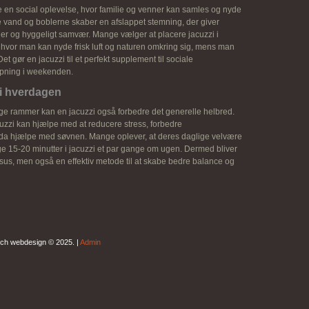
 en social oplevelse, hvor familie og venner kan samles og nyde
vand og boblerne skaber en afslappet stemning, der giver
er og hyggeligt samvær. Mange vælger at placere jacuzzi i
, hvor man kan nyde frisk luft og naturen omkring sig, mens man
et gør en jacuzzi til et perfekt supplement til sociale
pning i weekenden.
i hverdagen
ge rammer kan en jacuzzi også forbedre det generelle helbred.
zzi kan hjælpe med at reducere stress, forbedre
dda hjælpe med søvnen. Mange oplever, at deres daglige velvære
ge 15-20 minutter i jacuzzi et par gange om ugen. Dermed bliver
ksus, men også en effektiv metode til at skabe bedre balance og
ch webdesign © 2025. |
Admin